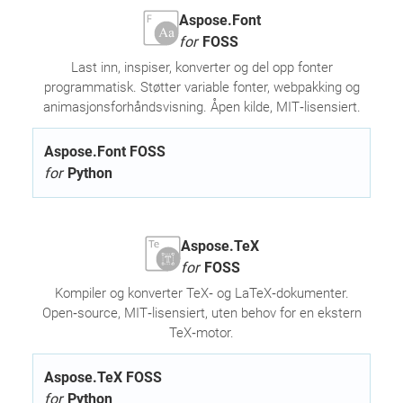
Aspose.Font
for
FOSS
Last inn, inspiser, konverter og del opp fonter
programmatisk. Støtter variable fonter, webpakking og
animasjonsforhåndsvisning. Åpen kilde, MIT‑lisensiert.
Aspose.Font FOSS
for
Python
Aspose.TeX
for
FOSS
Kompiler og konverter TeX‑ og LaTeX‑dokumenter.
Open‑source, MIT‑lisensiert, uten behov for en ekstern
TeX‑motor.
Aspose.TeX FOSS
for
Python