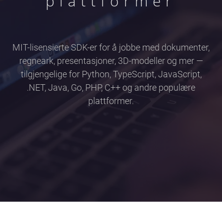
plattformer
MIT-lisensierte SDK-er for å jobbe med dokumenter,
regneark, presentasjoner, 3D-modeller og mer —
tilgjengelige for Python, TypeScript, JavaScript,
.NET, Java, Go, PHP, C++ og andre populære
plattformer.