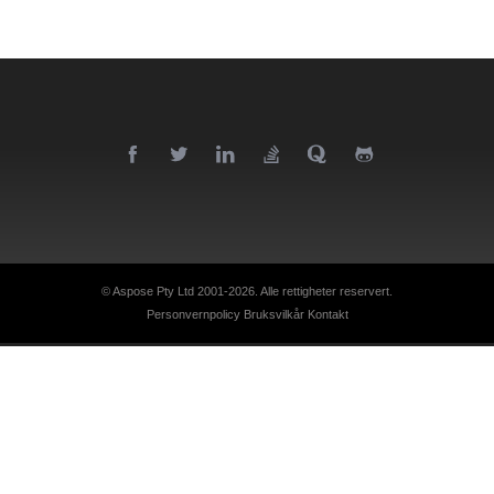
© Aspose Pty Ltd 2001-2026.
Alle rettigheter reservert.
Personvernpolicy
Bruksvilkår
Kontakt