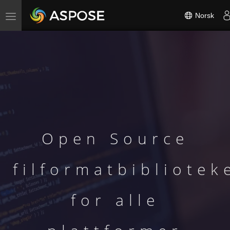
Norsk
Toggle
navigation
Open Source
filformatbibliotek
for alle