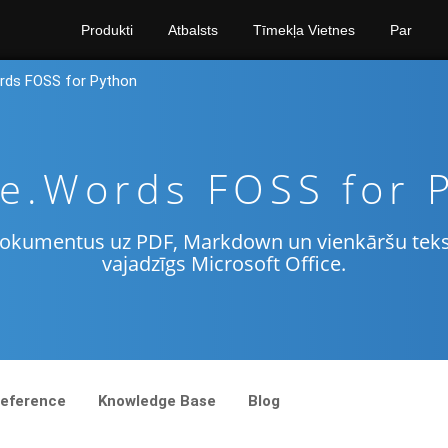
Produkti
Atbalsts
Tīmekļa Vietnes
Par
rds FOSS for Python
e.Words FOSS for 
dokumentus uz PDF, Markdown un vienkāršu tek
vajadzīgs Microsoft Office.
Reference
Knowledge Base
Blog