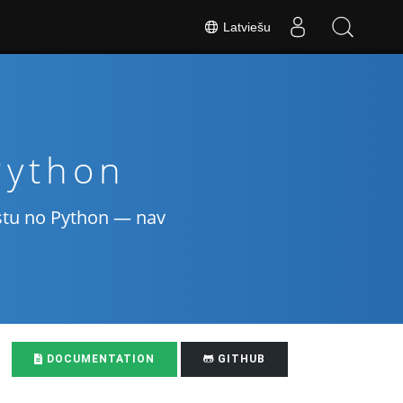
Latviešu
Python
stu no Python — nav
DOCUMENTATION
GITHUB