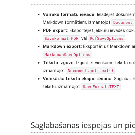
Vairāku formātu ievade:
Ielādējiet dokumen
Markdown formātiem, izmantojot
Document
PDF export:
Eksportējiet jebkuru ievades do
vai
.
SaveFormat.PDF
PdfSaveOptions
Markdown export:
Eksportēt uz Markdown a
.
MarkdownSaveOptions
Teksta izguve:
Izgūstiet vienkāršu teksta s
izmantojot
.
Document.get_text()
Vienkārša teksta eksportēšana:
Saglabājie
tekstu, izmantojot
.
SaveFormat.TEXT
Saglabāšanas iespējas un pi