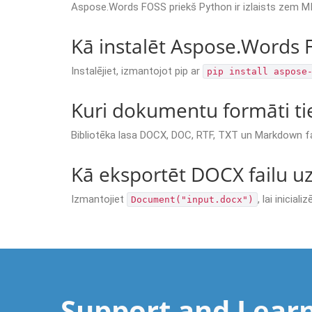
Aspose.Words FOSS priekš Python ir izlaists zem MIT
Kā instalēt Aspose.Words 
Instalējiet, izmantojot pip ar
pip install aspose
Kuri dokumentu formāti tie
Bibliotēka lasa DOCX, DOC, RTF, TXT un Markdown fa
Kā eksportēt DOCX failu u
Izmantojiet
, lai inicia
Document("input.docx")
Support and Lear