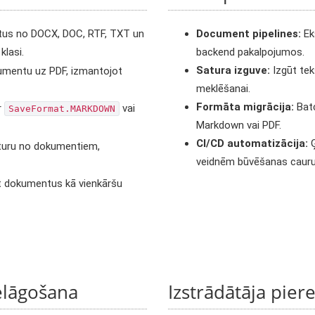
tus no DOCX, DOC, RTF, TXT un
Document pipelines:
Ek
klasi.
backend pakalpojumos.
Satura izguve:
Izgūt tek
kumentu uz PDF, izmantojot
meklēšanai.
Formāta migrācija:
Batc
r
vai
SaveFormat.MARKDOWN
Markdown vai PDF.
CI/CD automatizācija:
Ģ
aturu no dokumentiem,
veidnēm būvēšanas cauru
t dokumentus kā vienkāršu
elāgošana
Izstrādātāja pier