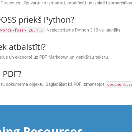
 licences. Jūs varat to izmantot, modificēt un izplatīt komerciālo
FOSS priekš Python?
. Nepieciešams Python 3.10 vai jaunāks.
-words-foss>=26.4.0
k atbalstīti?
ilus un eksportē uz PDF, Markdown un vienkāršu tekstu.
z PDF?
lizētu dokumenta objektu. Saglabājiet kā PDF, izmantojot
document.s
ning Resources