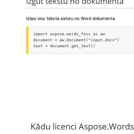
Izgūt tekstu no dokumenta
Izlasi visu teksta saturu no Word dokumenta.
import
aspose.words_foss
as
aw
document
=
aw
.
Document
(
"input.docx"
)
text
=
document
.
get_text
()
Kādu licenci Aspose.Words