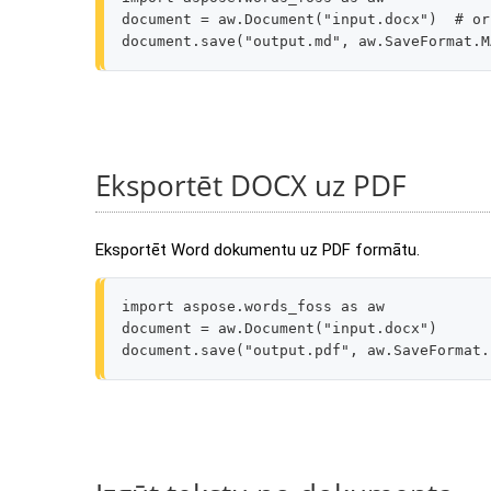
document
=
aw
.
Document
(
"input.docx"
)
# or
document
.
save
(
"output.md"
,
aw
.
SaveFormat
.
M
Eksportēt DOCX uz PDF
Eksportēt Word dokumentu uz PDF formātu.
import
aspose.words_foss
as
aw
document
=
aw
.
Document
(
"input.docx"
)
document
.
save
(
"output.pdf"
,
aw
.
SaveFormat
.