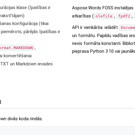
ācijas klase (īpašības ir
Aspose.Words FOSS instalējas
rakstītājam).
atkarības (
,
,
olefile
fpdf2
nas konfigurācija (tikai
API ir vienkārša: ielādēt
Docum
 piemērots; pārējās īpašības ir
un formātu. Papildu vadības ie
nevis formāta konstanti. Bibliot
,
ormat.MARKDOWN
pieprasa Python 3.10 vai jaunāk
ai konvertēšanai.
F, TXT un Markdown ievades
n
wn divās koda rindās.