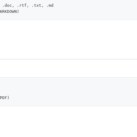
 .doc, .rtf, .txt, .md
ARKDOWN
)
PDF
)