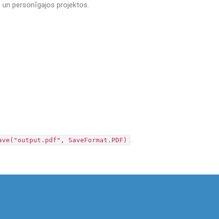
s un personīgajos projektos.
.
ave("output.pdf", SaveFormat.PDF)