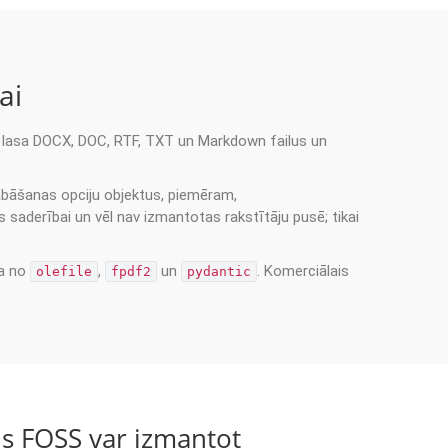
ai
ā lasa DOCX, DOC, RTF, TXT un Markdown failus un
bāšanas opciju objektus, piemēram,
s saderībai un vēl nav izmantotas rakstītāju pusē; tikai
ga no
,
un
. Komerciālais
olefile
fpdf2
pydantic
s FOSS var izmantot