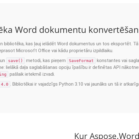
otēka Word dokumentu konvertēšan
 bibliotēka, kas ļauj ielādēt Word dokumentus un tos eksportēt. T
rasot Microsoft Office vai kādu proprietāru izpildlaiku.
i un
metodi, kas pieņem
konstantes vai sagla
save()
SaveFormat
me: lielākā daļa saglabāšanas opciju īpašību ir definētas API nākotne
pašlaik ietekmē izvadi.
ing
. Bibliotēkai ir vajadzīgs Python 3.10 vai jaunāks un tā ir atkarī
.4.0
Kur Aspose.Word