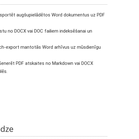
sportēt augšupielādētos Word dokumentus uz PDF
stu no DOCX vai DOC failiem indeksēšanai un
h-export mantotās Word arhīvus uz mūsdienīgu
enerēt PDF atskaites no Markdown vai DOCX
lēs.
edze