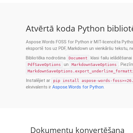
Atvērtā koda Python bibli
Aspose.Words FOSS for Python ir MIT-licencēta Python
eksportē tos uz PDF, Markdown un vienkāršu tekstu, nep
Bibliotēka nodrošina
klasi failu ielādēšana
Document
un
. Piezī
PdfSaveOptions
MarkdownSaveOptions
MarkdownSaveOptions.export_underline_formatt
Instalējiet ar
pip install aspose-words-foss>=26
ekvivalents ir
Aspose.Words for Python
.
Dokumentu konvertēšana