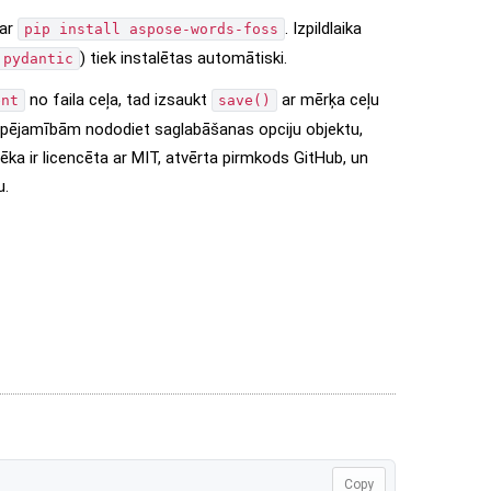
 ar
. Izpildlaika
pip install aspose-words-foss
) tiek instalētas automātiski.
pydantic
no faila ceļa, tad izsaukt
ar mērķa ceļu
ent
save()
spējamībām nododiet saglabāšanas opciju objektu,
ēka ir licencēta ar MIT, atvērta pirmkods GitHub, un
u.
Copy