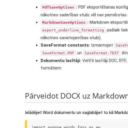
:
PDF eksportēšanas konfigur
PdfSaveOptions
nākotnes saderības stubi; vēl nav piemērotas 
:
Markdown eksportēša
MarkdownSaveOptions
pašlaik tiek
export_underline_formatting
nākotnes savietojamības stubi).
SaveFormat constants:
Izmantojiet
SaveF
un
ātr
SaveFormat.PDF
SaveFormat.TEXT
Dokumentu lasītāji:
Veltīti lasītāji DOC, RT
formātiem.
Pārveidot DOCX uz Markdow
Ielādējiet Word dokumentu un saglabājiet to kā Markdo
import
aspose.words_foss
as
aw