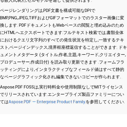
る嵌入式表,行,セルモデルを通じて提供されます.
ページレンダリングは,PDF文書を構成可能なDPIで
BMP,PNG,JPEG,TIFFおよびGIFフォーマットでのラスター画像に変
換します. PDFドキュメントもWebベースの閲覧と埋め込みのため
にHTMLへエクスポートできます.フルテキスト検索では,書類全体
におけるクエリ文字列のすべての発生状況を特定し,一致するテキ
スト,ページインデックス,境界框座標返信することができます. ドキ
ュメントメタデータ (タイトル,作者,主題,キーワード,クリエイター,
プロデューサー,作成日付) を読み取り更新できます .フォームフラ
ッティングにより,インタラクティブなフィールド値はすべて静的
なページグラフィック化され,編集できないコピーが作られます.
Aspose.PDF FOSSは,実行時料金や使用制限なしでMITライセンス
でリリースされています.エンタープライズ製品ファミリーについ
ては
Aspose.PDF — Enterprise Product Family
.を参照してください.