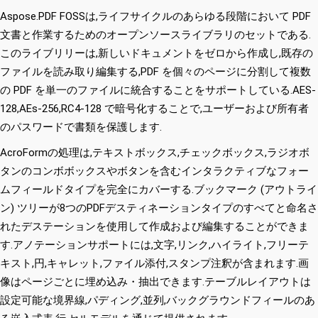
Aspose.PDF FOSSは,ライフサイクルのあらゆる段階において PDF
文書と作業するためのオープンソースライブラリのセットである.
このライブリリーは,新しいドキュメントをゼロから作成し,既存の
ファイルを読み取り編集する,PDF を個々のページに分割して複数
の PDF を単一のファイルに統合することをサポートしている.AES-
128,AEs-256,RC4-128 で暗号化することで,ユーザーおよび所有者
のパスワードで書類を保護します.
AcroFormの処理は,テキストボックス,チェックボックス,ラジオボ
タンのコンボボックスやボタンを含むインタラクティブなフォー
ムフィールドタイプを完全にカバーする.ブックマーク (アウトライ
ン) ツリーが8つのPDFデスティネーションタイプのすべてと命名さ
れたデステーションを使用して作成および編集することができま
す.アノテーションサポートには,文字,リンク,ハイライト,フリーテ
キスト,円,キャレット,ファイル添付,スタンプ注釈が含まれます.画
像はページごとに埋め込み・抽出できます.テーブルレイアウトは
設定可能な境界線,パディング,並列,バックグラウンドフィールのあ