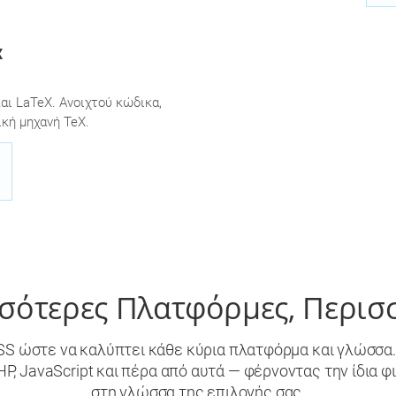
X
ι LaTeX. Ανοιχτού κώδικα,
κή μηχανή TeX.
σσότερες Πλατφόρμες, Περισ
SS ώστε να καλύπτει κάθε κύρια πλατφόρμα και γλώσσα.
PHP, JavaScript και πέρα από αυτά — φέρνοντας την ίδια 
στη γλώσσα της επιλογής σας.