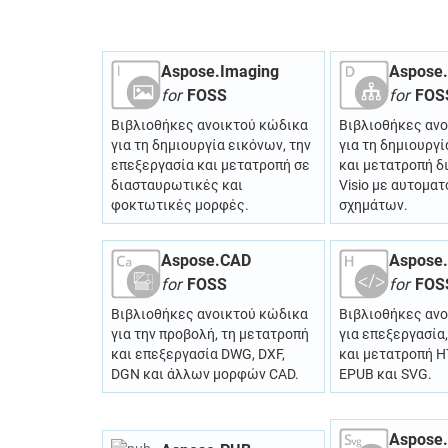
Aspose.Imaging
Aspose
for
FOSS
for
FOS
Βιβλιοθήκες ανοικτού κώδικα
Βιβλιοθήκες αν
για τη δημιουργία εικόνων, την
για τη δημιουργί
επεξεργασία και μετατροπή σε
και μετατροπή 
διασταυρωτικές και
Visio με αυτομα
φοκτωτικές μορφές.
σχημάτων.
Aspose.CAD
Aspose
for
FOSS
for
FOS
Βιβλιοθήκες ανοικτού κώδικα
Βιβλιοθήκες αν
για την προβολή, τη μετατροπή
για επεξεργασία
και επεξεργασία DWG, DXF,
και μετατροπή 
DGN και άλλων μορφών CAD.
EPUB και SVG.
Aspose