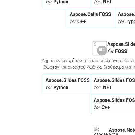
for
Python
for
.NET
Aspose.Cells FOSS
Aspose.
for
C++
for
Type
Aspose.Slid
for
FOSS
Δημιουργήστε, διαβάστε και επεξεργαστείτε 
δωρεάν και ανοιχτού κώδικα, διαθέσιμο για .N
Aspose.Slides FOSS
Aspose.Slides FO
for
Python
for
.NET
Aspose.Slides FO
for
C++
Aspose.Not