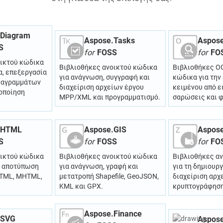
.Diagram
Aspose.Tasks
Aspos
S
for
FOSS
for
FO
οικτού κώδικα
Βιβλιοθήκες ανοικτού κώδικα
Βιβλιοθήκες O
α, επεξεργασία
για ανάγνωση, συγγραφή και
κώδικα για την
διαγραμμάτων
διαχείριση αρχείων έργου
κειμένου από ε
τοποίηση
MPP/XML και προγραμματισμό.
σαρώσεις και 
.HTML
Aspose.GIS
Aspose
S
for
FOSS
for
FO
οικτού κώδικα
Βιβλιοθήκες ανοικτού κώδικα
Βιβλιοθήκες α
, αποτύπωση
για ανάγνωση, γραφή και
για τη δημιουργ
HTML, MHTML,
μετατροπή Shapefile, GeoJSON,
διαχείριση αρχ
KML και GPX.
κρυπτογράφηση
Aspose.Finance
.SVG
Aspose