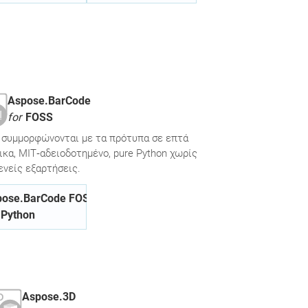
Aspose.BarCode
for
FOSS
 συμμορφώνονται με τα πρότυπα σε επτά
κα, MIT‑αδειοδοτημένο, pure Python χωρίς
ενείς εξαρτήσεις.
pose.BarCode FOSS
Python
Aspose.3D