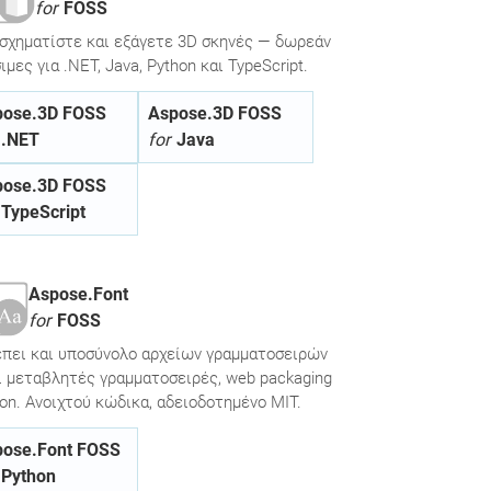
for
FOSS
σχηματίστε και εξάγετε 3D σκηνές — δωρεάν
μες για .NET, Java, Python και TypeScript.
pose.3D FOSS
Aspose.3D FOSS
.NET
for
Java
pose.3D FOSS
TypeScript
Aspose.Font
for
FOSS
έπει και υποσύνολο αρχείων γραμματοσειρών
ι μεταβλητές γραμματοσειρές, web packaging
on. Ανοιχτού κώδικα, αδειοδοτημένο MIT.
pose.Font FOSS
Python