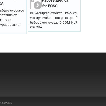
Aspose.Medical
SS
for
FOSS
χεδίων ανοικτού
Βιβλιοθήκες ανοικτού κώδικα
ν αποτύπωση
για την ανάλυση και μετατροπή
άτων και
δεδομένων υγείας DICOM, HL7
αγράμματα και
και CDA.
πικοινωνία