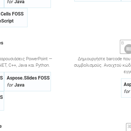
for
Java
Cells FOSS
Script
es
παρουσιάσεις PowerPoint —
Δημιουργήστε barcode που
ET, C++, Java και Python.
συμβολισμούς. Ανοιχτού κώδι
εγγ
SS
Aspose.Slides FOSS
As
for
Java
for
SS
e