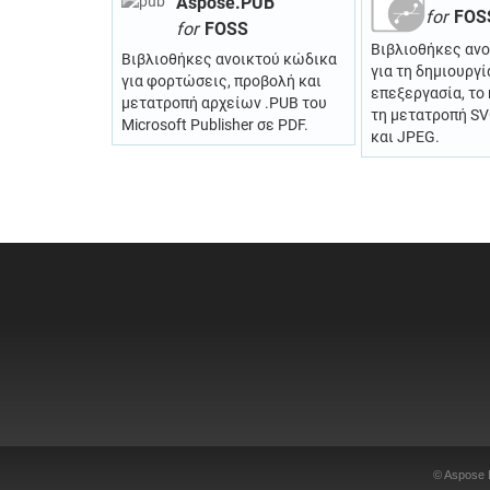
Aspose.PUB
for
FOS
for
FOSS
Βιβλιοθήκες αν
Βιβλιοθήκες ανοικτού κώδικα
για τη δημιουργί
για φορτώσεις, προβολή και
επεξεργασία, το 
μετατροπή αρχείων .PUB του
τη μετατροπή SV
Microsoft Publisher σε PDF.
και JPEG.
© Aspose 