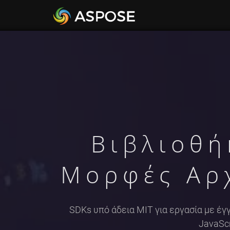
Βιβλιοθή
Μορφές Αρ
SDKs υπό άδεια MIT για εργασία με έγγ
JavaScr