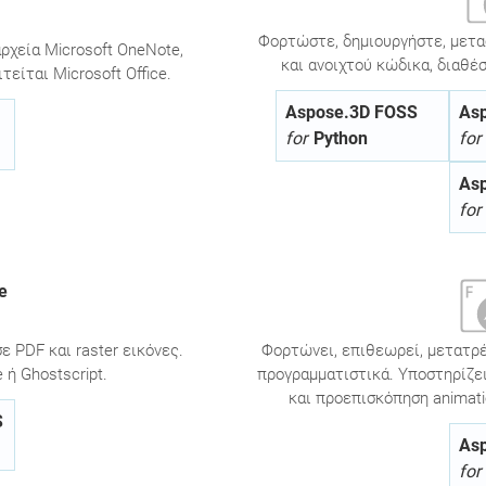
Φορτώστε, δημιουργήστε, μετα
ρχεία Microsoft OneNote,
και ανοιχτού κώδικα, διαθέσι
είται Microsoft Office.
Aspose.3D FOSS
As
for
Python
for
As
for
e
ε PDF και raster εικόνες.
Φορτώνει, επιθεωρεί, μετατρ
 ή Ghostscript.
προγραμματιστικά. Υποστηρίζε
και προεπισκόπηση animati
S
As
for