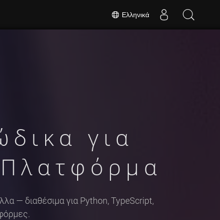
Ελληνικά
ώδικα για
 Πλατφόρμα
λα — διαθέσιμα για Python, TypeScript,
τφόρμες.