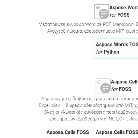
Aspose.Wor
for
FOSS
Μετατρέψτε έγγραφα Word σε PDF, Markdown, D
Ανοιχτού κώδικα, αδειοδοτημένο MIT, χωρίς 
Aspose.Words FO
for
Python
Aspose.Cell
for
FOSS
Δημιουργήστε, διαβάστε, τροποποιήστε και απ
Excel .xlsx — δωρεάν, αδειοδοτημένο υπό MIT, χ
Όλες οι γλωσσικές συνδέσεις περιλαμβάνουν 
γραφημάτων. Διαθέσιμο για .NET, C++, Java,
Aspose.Cells FOSS
Aspose.Cells FOS