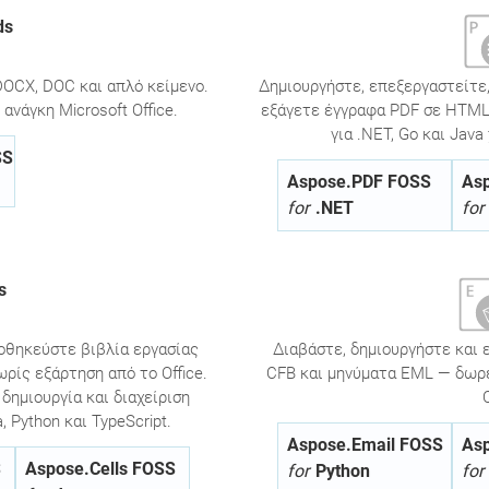
ds
OCX, DOC και απλό κείμενο.
Δημιουργήστε, επεξεργαστείτε
ανάγκη Microsoft Office.
εξάγετε έγγραφα PDF σε HTML.
για .NET, Go και Jav
SS
Aspose.PDF FOSS
As
for
.NET
for
s
οθηκεύστε βιβλία εργασίας
Διαβάστε, δημιουργήστε και 
ωρίς εξάρτηση από το Office.
CFB και μηνύματα EML — δωρεά
δημιουργία και διαχείριση
 Python και TypeScript.
Aspose.Email FOSS
As
S
Aspose.Cells FOSS
for
Python
for