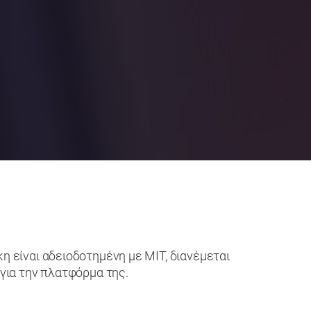
 είναι αδειοδοτημένη με MIT, διανέμεται
για την πλατφόρμα της.