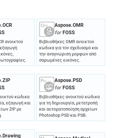
e.OCR
Aspose.OMR
SS
for
FOSS
CR ανοικτού
Βιβλιοθήκες OMR ανοικτού
 εξαγωγή
κώδικα για τον σχεδιασμό και
ικόνες,
την αναγνώριση μορφών από
φωτογραφίες.
σαρωμένες εικόνες.
.ZIP
Aspose.PSD
SS
for
FOSS
νοικτού κώδικα
Βιβλιοθήκες ανοικτού κώδικα
ία, εξαγωγή και
για τη δημιουργία, μετατροπή
είων ZIP με
και αυτοματοποίηση αρχείων
.
Photoshop PSD και PSB.
.Drawing