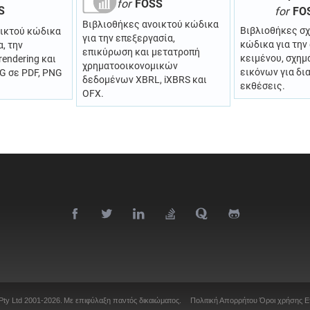
for
FOSS
S
for
FO
Βιβλιοθήκες ανοικτού κώδικα
Βιβλιοθήκες σ
οικτού κώδικα
για την επεξεργασία,
κώδικα για τη
α, την
επικύρωση και μετατροπή
κειμένου, σχημ
rendering και
χρηματοοικονομικών
εικόνων για δι
G σε PDF, PNG
δεδομένων XBRL, iXBRS και
εκθέσεις.
OFX.
Pty Ltd 2001-2026.
Με επιφύλαξη παντός δικαιώματος.
Πολιτική Απορρήτου
Όροι χρήσης
Ε